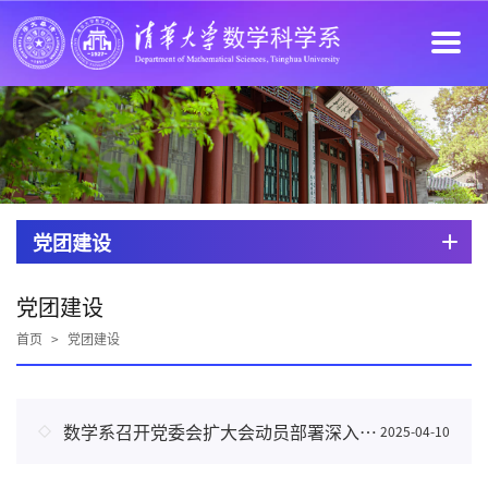
党团建设
党团建设
首页
>
党团建设
数学系召开党委会扩大会动员部署深入贯彻中央八项规定精神学习教育工作
2025-04-10