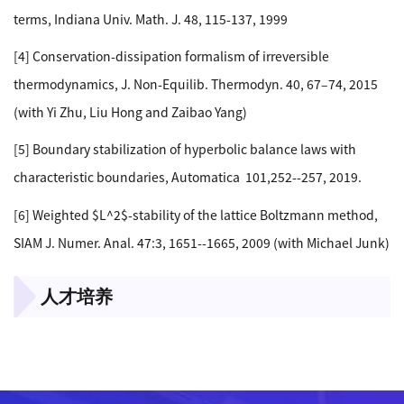
terms, Indiana Univ. Math. J. 48, 115-137, 1999
[4] Conservation-dissipation formalism of irreversible
thermodynamics, J. Non-Equilib. Thermodyn. 40, 67–74, 2015
(with Yi Zhu, Liu Hong and Zaibao Yang)
[5] Boundary stabilization of hyperbolic balance laws with
characteristic boundaries, Automatica 101,252--257, 2019.
[6] Weighted $L^2$-stability of the lattice Boltzmann method,
SIAM J. Numer. Anal. 47:3, 1651--1665, 2009 (with Michael Junk)
人才培养
000