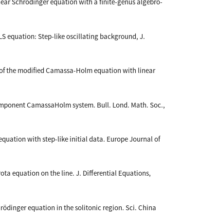
near Schrödinger equation with a finite-genus algebro-
LS equation: Step-like oscillating background, J.
 of the modified Camassa-Holm equation with linear
-component CamassaHolm system. Bull. Lond. Math. Soc.,
uation with step-like initial data. Europe Journal of
rota equation on the line. J. Differential Equations,
ödinger equation in the solitonic region. Sci. China