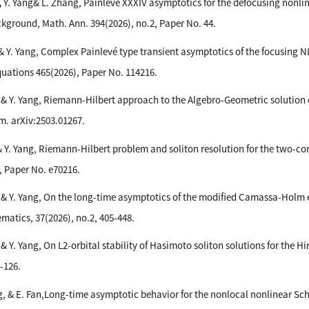
,
Y. Yang& L. Zhang, Painlevé XXXIV asymptotics for the defocusing nonli
kground, Math. Ann. 394(2026), no.2, Paper No. 44.
 & Y. Yang, Complex Painlevé type transient asymptotics of the focusing N
quations 465(2026), Paper No. 114216.
& Y. Yang, Riemann-Hilbert approach to the Algebro-Geometric solution
m. arXiv:2503.01267.
 & Y. Yang, Riemann-Hilbert problem and soliton resolution for the two
, Paper No. e70216.
i
& Y. Yang, On the long-time asymptotics of the modified Camassa-Holm eq
matics, 37(2026), no.2, 405-448.
& Y. Yang, On L2-orbital stability of Hasimoto soliton solutions for the Hi
-126.
g, & E. Fan,Long-time asymptotic behavior for the nonlocal nonlinear Schr