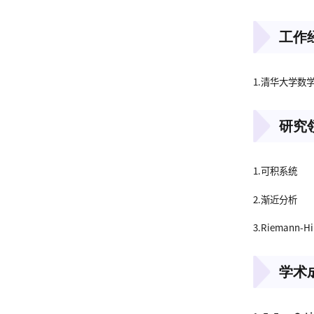
工作
1.清华大学数学
研究
1.可积系统
2.渐近分析
3.Riemann-H
学术