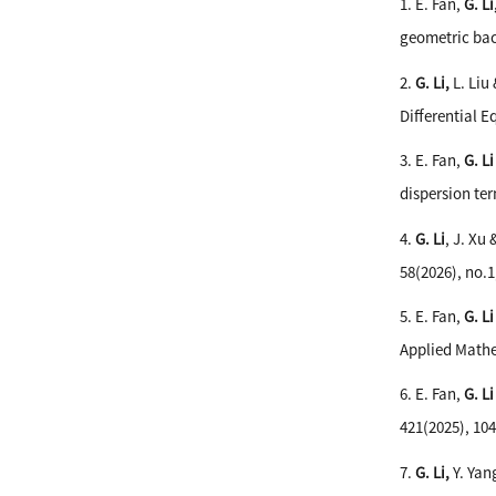
1. E. Fan,
G. Li
geometric bac
2.
G. Li,
L. Liu
Differential E
3. E. Fan,
G. Li
dispersion ter
4.
G. Li
, J. Xu
58(2026), no.1
5. E. Fan,
G. L
Applied Mathe
6. E. Fan,
G. Li
421(2025), 104
7.
G. Li
,
Y. Yan