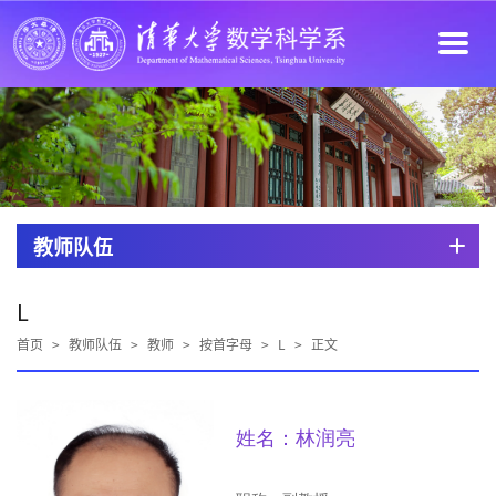
教师队伍
L
首页
>
教师队伍
>
教师
>
按首字母
>
L
>
正文
姓名：林润亮