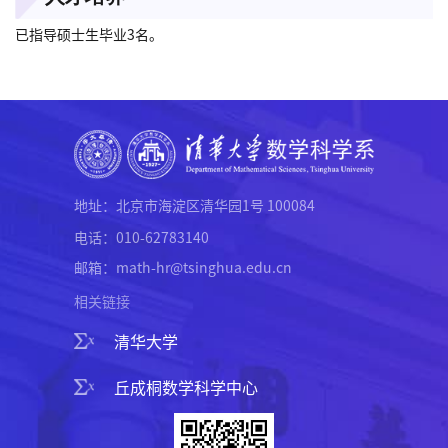
已指导硕士生毕业3名。
地址：北京市海淀区清华园1号 100084
电话：010-62783140
邮箱：math-hr@tsinghua.edu.cn
相关链接
清华大学
丘成桐数学科学中心