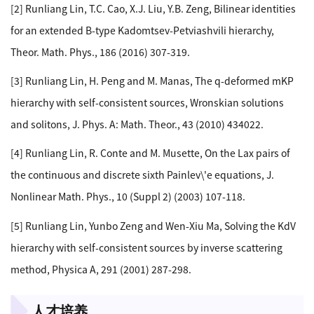
[2] Runliang Lin, T.C. Cao, X.J. Liu, Y.B. Zeng, Bilinear identities
for an extended B-type Kadomtsev-Petviashvili hierarchy,
Theor. Math. Phys., 186 (2016) 307-319.
[3] Runliang Lin, H. Peng and M. Manas, The q-deformed mKP
hierarchy with self-consistent sources, Wronskian solutions
and solitons, J. Phys. A: Math. Theor., 43 (2010) 434022.
[4] Runliang Lin, R. Conte and M. Musette, On the Lax pairs of
the continuous and discrete sixth Painlev\'e equations, J.
Nonlinear Math. Phys., 10 (Suppl 2) (2003) 107-118.
[5] Runliang Lin, Yunbo Zeng and Wen-Xiu Ma, Solving the KdV
hierarchy with self-consistent sources by inverse scattering
method, Physica A, 291 (2001) 287-298.
人才培养