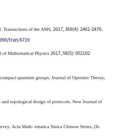
2017, 369(4): 2461-2476.
I.
Transactions of the AMS,
1090/tran/6719
2017, 58(5): 052102
l of Mathematical Physics
ly compact quantum groups.
Journal of Operator Theory,
n and topological design of protocols.
New Journal of
urvey.
Acta Math- ematica Sinica Chinese Series, (In