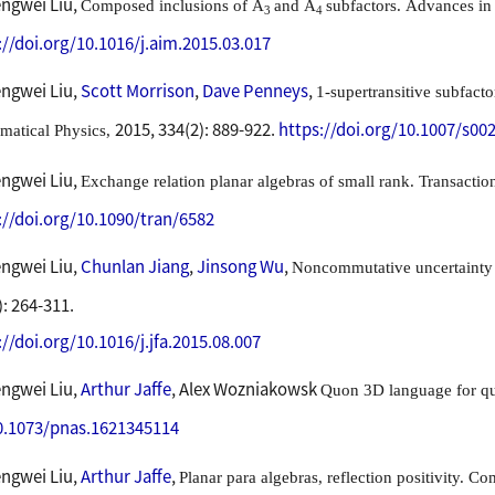
ngwei Liu,
Composed inclusions of
A
and
A
subfactors.
Advances in
3
4
://doi.org/10.1016/j.aim.2015.03.017
ngwei Liu,
Scott Morrison
,
Dave Penneys
,
1-supertransitive subfact
2015, 334(2): 889-922.
https://doi.org/10.1007/s00
matical Physics,
ngwei Liu,
Exchange relation planar algebras of small rank.
Transactio
://doi.org/10.1090/tran/6582
ngwei Liu,
Chunlan Jiang
,
Jinsong Wu
,
Noncommutative uncertainty 
): 264-311.
://doi.org/10.1016/j.jfa.2015.08.007
ngwei Liu,
Arthur Jaffe
, Alex Wozniakowsk
Quon 3D language for q
0.1073/pnas.1621345114
ngwei Liu,
Arthur Jaffe
,
Planar para algebras, reflection positivity.
Com