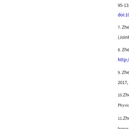
95-13
doi:1
Zhe
7.
(Join
Zhe
8.
http:
Zhe
9.
2017,
Zh
10.
Physi
Zh
11.
honor 