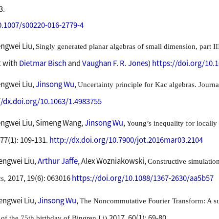
3.
0.1007/s00220-016-2779-4
ngwei Liu,
Singly generated planar algebras of small dimension, part II
t with
Dietmar Bisch
and
Vaughan F. R. Jones
)
https://doi.org/10.
ngwei Liu,
Jinsong Wu
,
Uncertainty principle for Kac algebras.
Journa
//dx.doi.org/10.1063/1.4983755
ngwei Liu, Simeng Wang,
Jinsong Wu
,
Young’s inequality for local
 77(1): 109-131.
http://dx.doi.org/10.7900/jot.2016mar03.2104
engwei Liu,
Arthur Jaffe
, Alex Wozniakowski,
Constructive simulatio
2017, 19(6): 063016
https://doi.org/10.1088/1367-2630/aa5b57
cs,
engwei Liu,
Jinsong Wu
,
The Noncommutative Fourier Transform: A s
2017, 60(1): 69-80.
of the 75th birthday of Bingren Li)