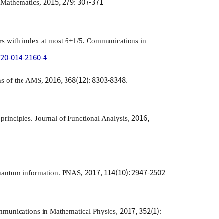
2015, 279: 307-371
 Mathematics,
ors with index at most 6+1/5.
Communications in
220-014-2160-4
2016, 368(12): 8303-8348.
ns of the AMS,
2016,
principles.
Journal of Functional Analysis,
2017, 114(10): 2947-2502
uantum information.
PNAS,
2017, 352(1):
munications in Mathematical Physics,