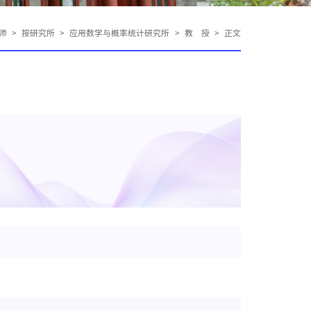
师
>
按研究所
>
应用数学与概率统计研究所
>
教 授
>
正文