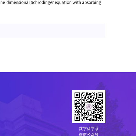
the one-dimensional Schrödinger equation with absorbing
数学科学系
微信公众号