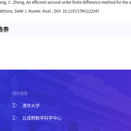
Zhang, C. Zheng, An efficient second-order finite difference method for 
itions, SIAM J. Numer. Anal., DOI: 10.1137/17M1122347.
培养
相关链接
清华大学
丘成桐数学科学中心