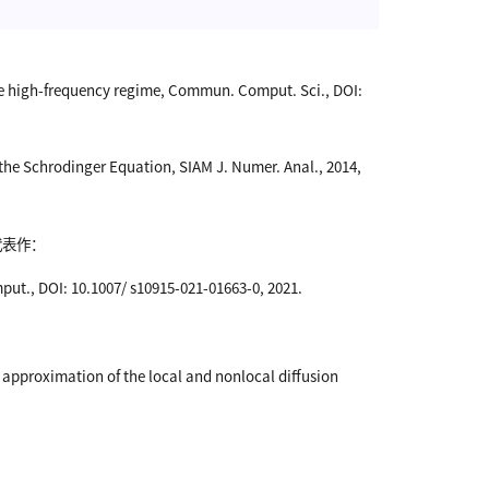
the high-frequency regime, Commun. Comput. Sci., DOI:
 the Schrodinger Equation, SIAM J. Numer. Anal., 2014,
代表作：
mput., DOI: 10.1007/ s10915-021-01663-0, 2021.
st approximation of the local and nonlocal diffusion