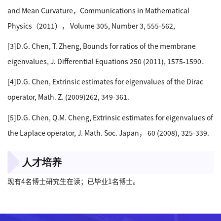
and Mean Curvature，Communications in Mathematical
Physics（2011）， Volume 305, Number 3, 555-562,
[3]D.G. Chen, T. Zheng, Bounds for ratios of the membrane
eigenvalues, J. Differential Equations 250 (2011), 1575-1590．
[4]D.G. Chen, Extrinsic estimates for eigenvalues of the Dirac
operator, Math. Z. (2009)262, 349-361.
[5]D.G. Chen, Q.M. Cheng, Extrinsic estimates for eigenvalues of
the Laplace operator, J. Math. Soc. Japan， 60 (2008), 325-339.
人才培养
现有4名博士研究生在读；已毕业1名博士。