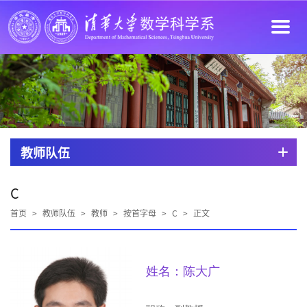
教师队伍
C
首页
>
教师队伍
>
教师
>
按首字母
>
C
>
正文
姓名：陈大广