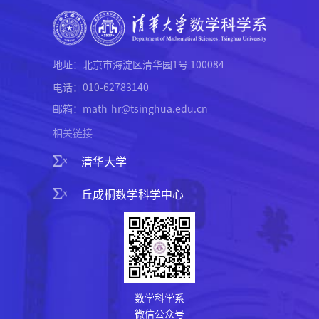
地址：北京市海淀区清华园1号 100084
电话：010-62783140
邮箱：math-hr@tsinghua.edu.cn
相关链接
清华大学
丘成桐数学科学中心
数学科学系
微信公众号