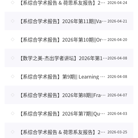
【系综合学术报告 & 荷思系友报告】2026年4月24日
2026-04-24
【系综合学术报告】2026年第11期||Vanishing viscosity limit of two interacting shocks to compresssible Navier-Stokes equations
2026-04-21
【系综合学术报告】2026年第10期||Orthogonal ring patterns and discrete constant mean curvature surfaces
2026-04-20
【数学之美-杰出学者讲坛】2026年第1期 || Renormalization Ideas in Mathematics and Physics
2026-04-08
【系综合学术报告】第9期|| Learning an Optimal Investment Policy with Transaction Costs via a Randomized Dynkin Game
2026-04-08
【系综合学术报告】2026年第8期||Fractal geometry of the Markov and Lagrange spectra and their set difference
2026-04-07
【系综合学术报告】2026年第7期||Quantized traces from Fredholm determinants, K-theory, and physics
2026-04-03
【系综合学术报告 & 荷思系友报告】2026年第1、2期
2026-03-25