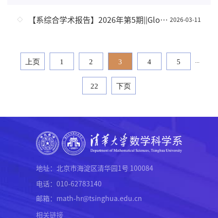
【系综合学术报告】2026年第5期||Global classical solutions to the 3D compressible Navier-Stokes-Korteweg equations with arbitrarily large initial data
2026-03-11
...
上页
1
2
3
4
5
22
下页
地址：北京市海淀区清华园1号 100084
电话：010-62783140
邮箱：math-hr@tsinghua.edu.cn
相关链接