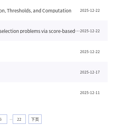
 Thresholds, and Computation
2025-12-22
【系综合学术报告】&【荷思系友报告】第20期 Solving dynamic portfolio selection problems via score-based diffusion models
2025-12-22
2025-12-22
2025-12-17
2025-12-11
...
6
22
下页