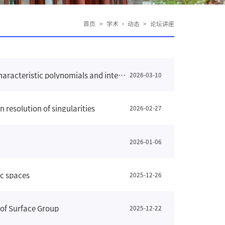
首页
>
学术 · 动态
>
论坛讲座
【系综合学术报告】2026年第4期|| Joint moments of derivatives of CUE characteristic polynomials and integrable systems
2026-03-10
olution of singularities
2026-02-27
2026-01-06
c spaces
2025-12-26
f Surface Group
2025-12-22