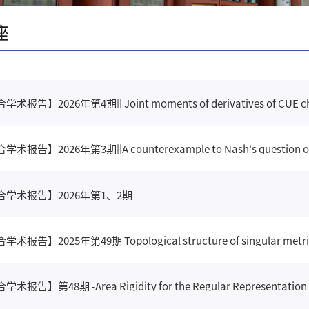
座
报告】2026年第3期||A counterexample to Nash's question on res
合学术报告】2026年第1、2期
术报告】2025年第49期 Topological structure of singular metri
报告】第48期 -Area Rigidity for the Regular Representation o